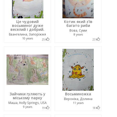
Це чудовий
Котик який з'їв
восьминог дуже
багато риби
веселий і добрий.
Вова, Суми
Евангелина, Запоріжжя
8 years
10 years
25
23
Зайчики гуляють у
Восьминожка
міському парку
Вероніка, Долина
Маша, Holly Springs, USA
11 years
9 years
19
18