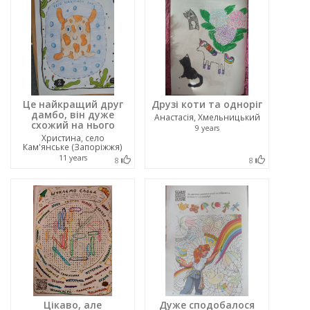
Це найкращий друг
Друзі коти та одноріг
дамбо, він дуже
Анастасія, Хмельницький
схожий на нього
9 years
Христина, cело
Кам'янське (Запоріжжя)
11 years
8
8
Цікаво, але
Дуже сподобалося