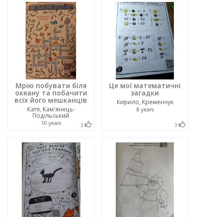
Мрію побувати біля
Це мої математичні
океану та побачити
загадки
всіх його мешканців
Кирило, Кременчук
Катя, Кам'янець-
8 years
Подільський
10 years
3
3