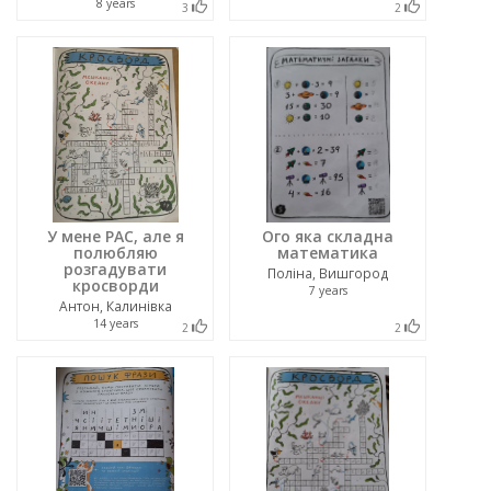
8 years
3
2
У мене РАС, але я
Ого яка складна
полюбляю
математика
розгадувати
Поліна, Вишгород
кросворди
7 years
Антон, Калинівка
14 years
2
2