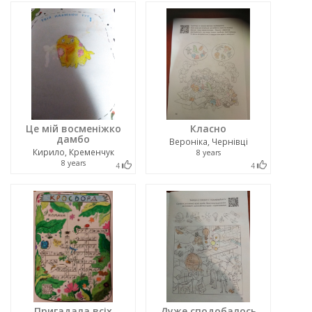
Це мій восменіжко
Класно
дамбо
Вероніка, Чернівці
Кирило, Кременчук
8 years
8 years
4
4
Пригадала всіх
Дуже сподобалось