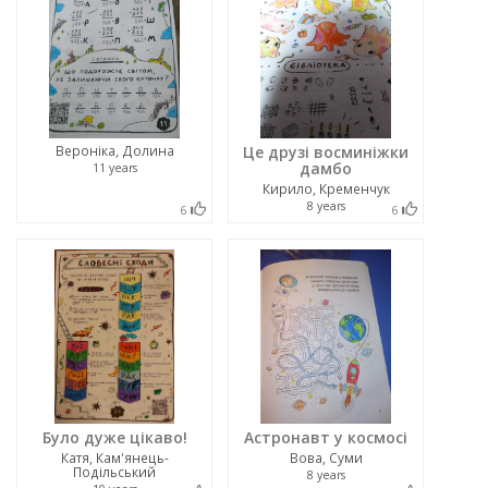
Вероніка, Долина
Це друзі восминіжки
дамбо
11 years
Кирило, Кременчук
8 years
6
6
Було дуже цікаво!
Астронавт у космосі
Катя, Кам'янець-
Вова, Суми
Подільський
8 years