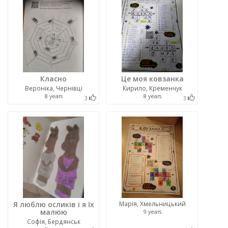
Класно
Це моя ковзанка
Вероніка, Чернівці
Кирило, Кременчук
8 years
8 years
3
3
Я люблю осликів і я їх
Марія, Хмельницький
малюю
9 years
Софія, Бердянськ