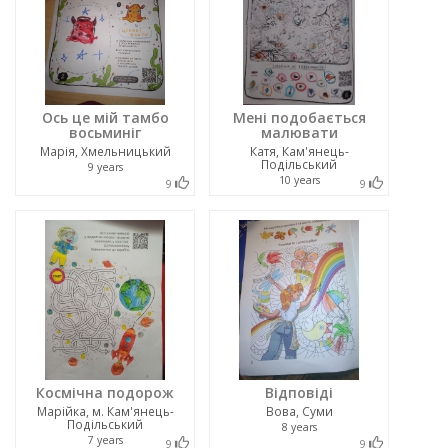
Ось це мій тамбо
Мені подобається
восьминіг
малювати
Марія, Хмельницький
Катя, Кам'янець-
Подільський
9 years
10 years
9
9
Космічна подорож
Відповіді
Марійка, м. Кам'янець-
Вова, Суми
Подільський
8 years
7 years
9
9