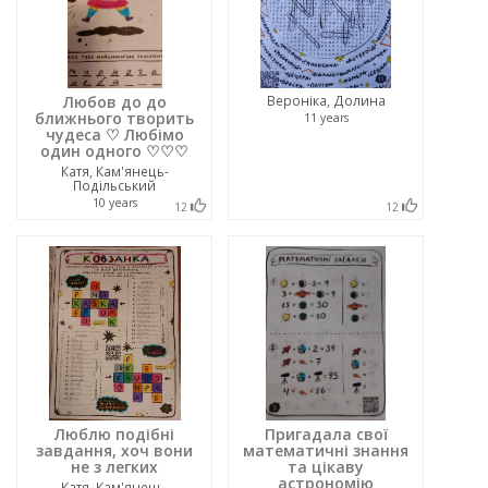
Любов до до
Вероніка, Долина
ближнього творить
11 years
чудеса ♡ Любімо
один одного ♡♡♡
Катя, Кам'янець-
Подільський
10 years
12
12
Люблю подібні
Пригадала свої
завдання, хоч вони
математичні знання
не з легких
та цікаву
астрономію
Катя, Кам'янець-