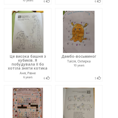
10 years
6
6
Це висока башня з
Дамбо-восьминог
кубиків. Я
Таїсія, Охтирка
побудувала її бо
10 years
хотіла зняти котика
Аня, Рівне
6 years
6
5