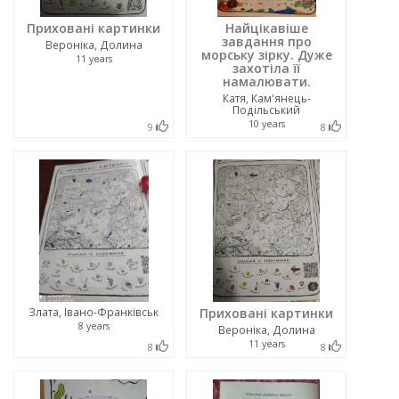
Приховані картинки
Найцікавіше
завдання про
Вероніка, Долина
морську зірку. Дуже
11 years
захотіла її
намалювати.
Катя, Кам'янець-
Подільський
10 years
9
8
Злата, Івано-Франківськ
Приховані картинки
8 years
Вероніка, Долина
11 years
8
8