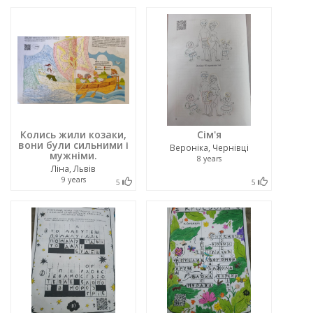
Колись жили козаки,
Сім'я
вони були сильними і
Вероніка, Чернівці
мужніми.
8 years
Ліна, Львів
9 years
5
5