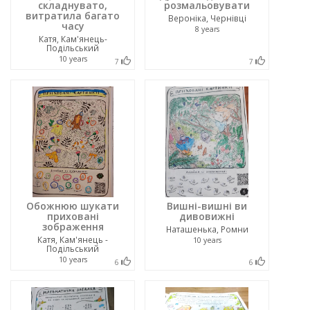
складнувато,
розмальовувати
витратила багато
Вероніка, Чернівці
часу
8 years
Катя, Кам'янець-
Подільський
10 years
7
7
Обожнюю шукати
Вишні-вишні ви
приховані
дивовижні
зображення
Наташенька, Ромни
Катя, Кам'янець -
10 years
Подільський
10 years
6
6