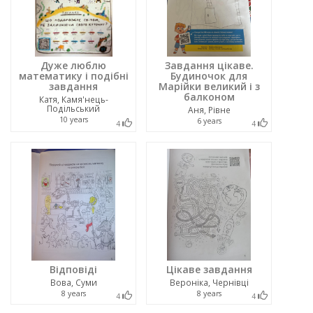
Дуже люблю
Завдання цікаве.
математику і подібні
Будиночок для
завдання
Марійки великий і з
балконом
Катя, Камя'нець-
Подільський
Аня, Рівне
10 years
6 years
4
4
Відповіді
Цікаве завдання
Вова, Суми
Вероніка, Чернівці
8 years
8 years
4
4