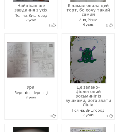
Найцікавіше
Я намалювала цей
завдання з усіх
торт, бо хочу такий
самий
Поліна, Вишгород
Аня, Рівне
7 years
6 years
3
3
Ура!
Це зелено-
фіолетовий
Вероніка, Чернівці
восьминіг із
8 years
вушками, його звати
Лініл
Поліна, Вишгород
7 years
3
3