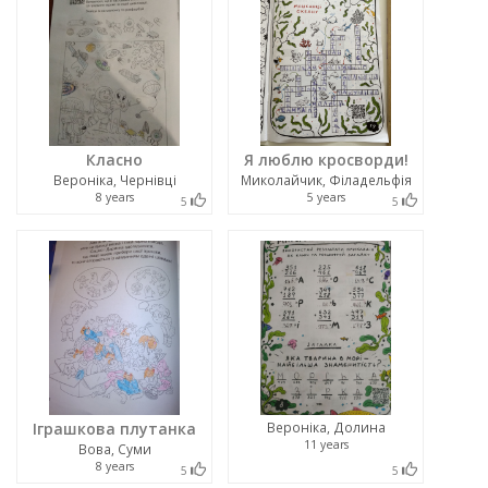
Класно
Я люблю кросворди!
Вероніка, Чернівці
Миколайчик, Філадельфія
8 years
5 years
5
5
Іграшкова плутанка
Вероніка, Долина
11 years
Вова, Суми
8 years
5
5