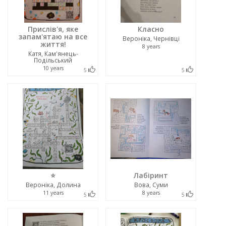
Прислів'я, яке
Класно
запам'ятаю на все
Вероніка, Чернівці
життя!
8 years
Катя, Кам'янець-
Подільський
10 years
5
5
⭐
Лабіринт
Вероніка, Долина
Вова, Суми
11 years
8 years
5
5