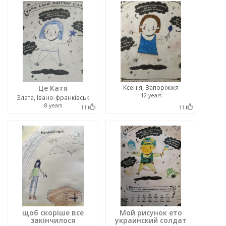
Це Катя
Ксенія, Запоріжжя
12 years
Злата, Івано-франківськ
8 years
11
11
щоб скоріше все
Мой рисунок ето
закінчилося
украинский солдат