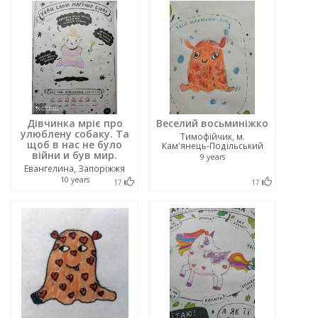
Дівчинка мріє про
Веселий восьминіжко
улюблену собаку. Та
Тимофійчик, м.
щоб в нас не було
Кам'янець-Подільський
війни и був мир.
9 years
Евангелина, Запоріжжя
10 years
17
17