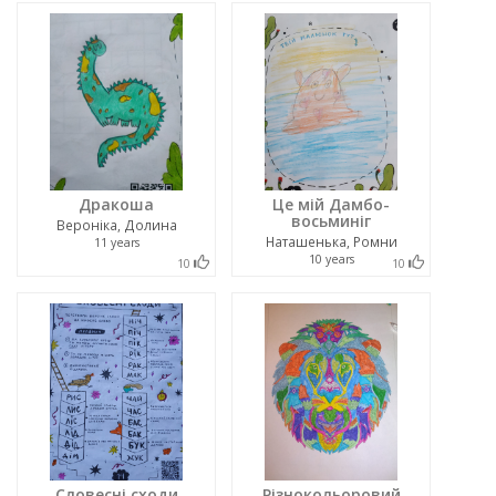
Дракоша
Це мій Дамбо-
восьминіг
Вероніка, Долина
Наташенька, Ромни
11 years
10 years
10
10
Словесні сходи
Різнокольоровий