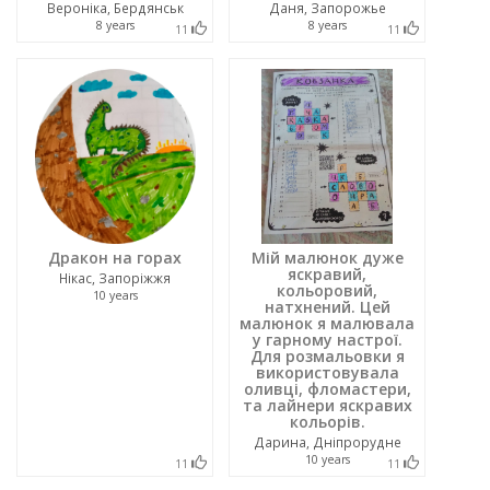
Вероніка, Бердянськ
Даня, Запорожье
8 years
8 years
11
11
Дракон на горах
Мій малюнок дуже
яскравий,
Нікас, Запоріжжя
кольоровий,
10 years
натхнений. Цей
малюнок я малювала
у гарному настрої.
Для розмальовки я
використовувала
оливці, фломастери,
та лайнери яскравих
кольорів.
Дарина, Днiпрорудне
10 years
11
11