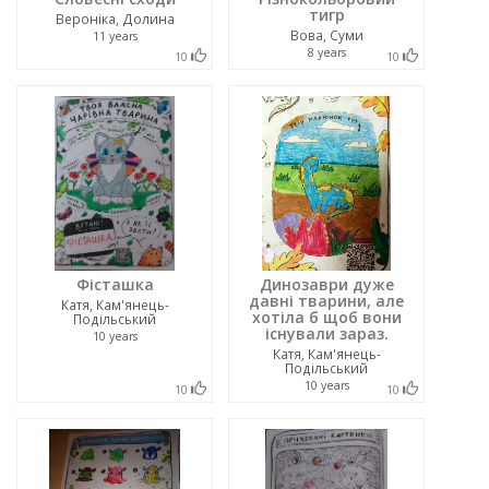
тигр
Вероніка, Долина
Вова, Суми
11 years
8 years
10
10
Фісташка
Динозаври дуже
давні тварини, але
Катя, Кам'янець-
хотіла б щоб вони
Подільський
існували зараз.
10 years
Катя, Кам'янець-
Подільський
10 years
10
10