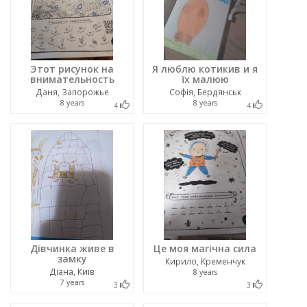
Этот рисунок на
Я люблю котикив и я
внимательность
їх малюю
Даня, Запорожье
Софія, Бердянськ
8 years
8 years
4
4
Дівчинка живе в
Це моя магічна сила
замку
Кирило, Кременчук
Діана, Київ
8 years
7 years
3
3