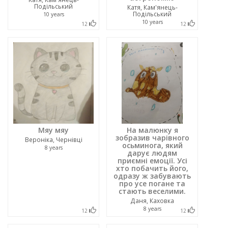
Подільський
Катя, Кам'янець-
Подільський
10 years
10 years
12
12
Мяу мяу
На малюнку я
зобразив чарівного
Вероніка, Чернівці
осьминога, який
8 years
дарує людям
приємні емоції. Усі
хто побачить його,
одразу ж забувають
про усе погане та
стають веселими.
Даня, Каховка
8 years
12
12