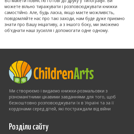
Всі макети повністю готові до друку у типографії. Ви
можете вільно тиражувати і розповсюджувати книжки
самостійно. Але, будь ласка, якщо маєте можливість,
повідомляйте нас про такі заходи, нам буде дуже приємно
знати про Вашу ініціативу, а з іншого боку, ми зможемо
об'єднати наші зусилля і допомогати одне одному.
Ми створюємо і видаємо книжки-розмальовки з
різноманітними цікавими завданнями для того, щоб
безкоштовно розповсюджувати їх в Україні та за її
кордонами серед дітей, які постраждали від війни
Розділи сайту