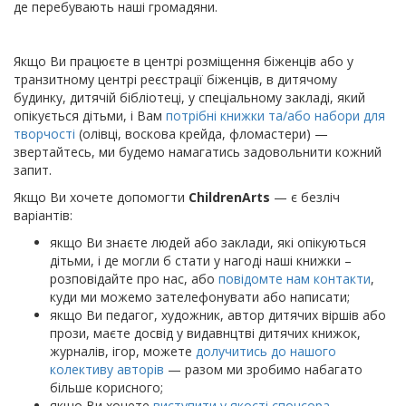
де перебувають наші громадяни.
Якщо Ви працюєте в центрі розміщення біженців або у
транзитному центрі реєстрації біженців, в дитячому
будинку, дитячій бібліотеці, у спеціальному закладі, який
опікується дітьми, і Вам
потрібні книжки та/або набори для
творчості
(олівці, воскова крейда, фломастери) —
звертайтесь, ми будемо намагатись задовольнити кожний
запит.
Якщо Ви хочете допомогти
ChildrenArts
— є безліч
варіантів:
якщо Ви знаєте людей або заклади, які опікуються
дітьми, і де могли б стати у нагоді наші книжки –
розповідайте про нас, або
повідомте нам контакти
,
куди ми можемо зателефонувати або написати;
якщо Ви педагог, художник, автор дитячих віршів або
прози, маєте досвід у видавнцтві дитячих книжок,
журналів, ігор, можете
долучитись до нашого
колективу авторів
— разом ми зробимо набагато
більше корисного;
якщо Ви хочете
виступити у якості спонсора
—