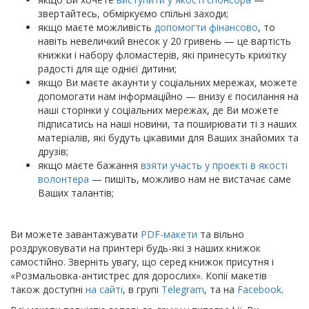
звертайтесь, обміркуємо спільні заходи;
якщо маєте можливість
допомогти фінансово
, то
навіть невеличкий внесок у 20 гривень — це вартість
книжки і набору фломастерів, які принесуть крихітку
радості для ще однієї дитини;
якщо Ви маєте акаунти у соціальних мережах, можете
допомогати нам інформаційно — внизу є посилання на
наші сторінки у соціальних мережах, де Ви можете
підписатись на наші новини, та поширювати ті з наших
матеріалів, які будуть цікавими для Ваших знайомих та
друзів;
якщо маєте бажання
взяти участь у проекті в якості
волонтера
— пишіть, можливо нам не вистачає саме
Ваших талантів;
Ви можете завантажувати
PDF-макети
та вільно
роздруковувати на принтері будь-які з наших книжок
самостійно. Зверніть увагу, що серед книжок присутня і
«Розмальовка-антистрес для дорослих». Копії макетів
також доступні
на сайті
, в групі
Telegram
, та на
Facebook
.