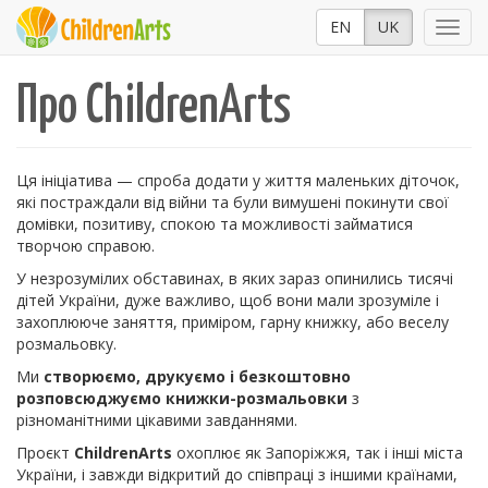
EN
UK
Про ChildrenArts
Ця ініціатива — спроба додати у життя маленьких діточок,
які постраждали від війни та були вимушені покинути свої
домівки, позитиву, спокою та можливості займатися
творчою справою.
У незрозумілих обставинах, в яких зараз опинились тисячі
дітей України, дуже важливо, щоб вони мали зрозуміле і
захоплююче заняття, приміром, гарну книжку, або веселу
розмальовку.
Ми
створюємо, друкуємо і безкоштовно
розповсюджуємо книжки-розмальовки
з
різноманітними цікавими завданнями.
Проєкт
ChildrenArts
охоплює як Запоріжжя, так і інші міста
України, і завжди відкритий до співпраці з іншими країнами,